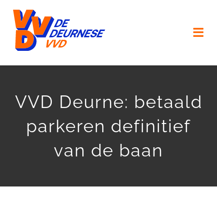
Ga
naar
Togg
inhoud
Navi
HOME
VVD Deurne: betaald
VERKIEZINGSPROGRAMMA
parkeren definitief
ONZE MENSEN
van de baan
ONZE (KERK) DORPEN
AGENDA
ACTUEEL