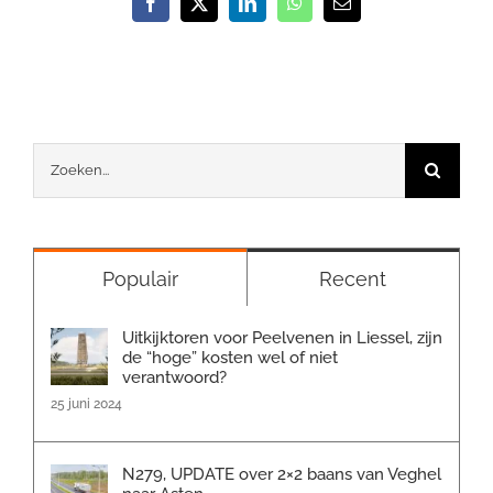
Facebook
X
LinkedIn
WhatsApp
E-
mail
Zoeken
naar:
Populair
Recent
Uitkijktoren voor Peelvenen in Liessel, zijn
de “hoge” kosten wel of niet
verantwoord?
25 juni 2024
N279, UPDATE over 2×2 baans van Veghel