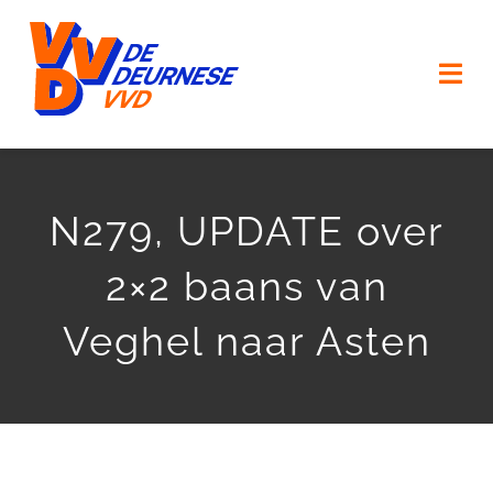
Ga
naar
Togg
inhoud
Navi
HOME
N279, UPDATE over
VERKIEZINGSPROGRAMMA
2×2 baans van
ONZE MENSEN
Veghel naar Asten
ONZE (KERK) DORPEN
AGENDA
ACTUEEL