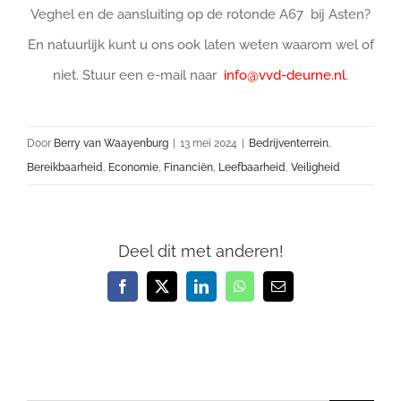
Veghel en de aansluiting op de rotonde A67 bij Asten?
En natuurlijk kunt u ons ook laten weten waarom wel of
niet. Stuur een e-mail naar
info@vvd-deurne.nl
.
Door
Berry van Waayenburg
|
13 mei 2024
|
Bedrijventerrein
,
Bereikbaarheid
,
Economie
,
Financiën
,
Leefbaarheid
,
Veiligheid
Deel dit met anderen!
Facebook
X
LinkedIn
WhatsApp
E-
mail