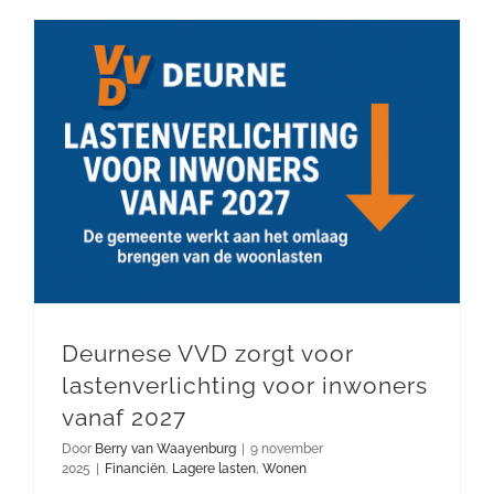
DOE MEE
Deurnese VVD zorgt voor lastenverlichting voor inwoners vanaf 2027
Deurnese VVD zorgt voor
lastenverlichting voor inwoners
vanaf 2027
Door
Berry van Waayenburg
|
9 november
2025
|
Financiën
,
Lagere lasten
,
Wonen