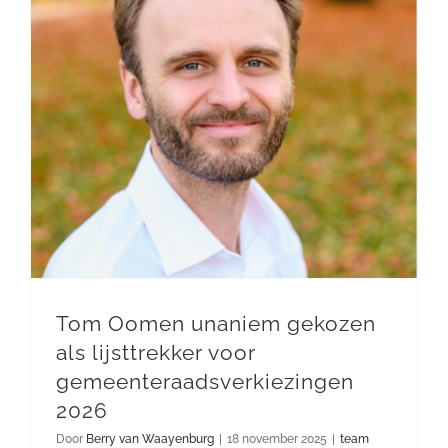
Tom Oomen unaniem gekozen als lijsttrekker voor gemeenteraadsverkiezingen 2026
Tom Oomen unaniem gekozen
als lijsttrekker voor
gemeenteraadsverkiezingen
2026
Door
Berry van Waayenburg
|
18 november 2025
|
team