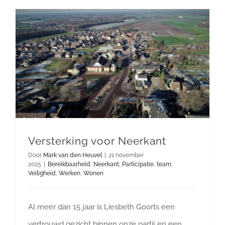
DOE MEE
Versterking voor Neerkant
Door
Mark van den Heuvel
|
21 november
2025
|
Bereikbaarheid
,
Neerkant
,
Participatie
,
team
,
Veiligheid
,
Werken
,
Wonen
Al meer dan 15 jaar is Liesbeth Goorts een
vertrouwd gezicht binnen onze partij en een