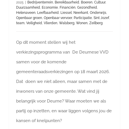
2025
|
Bedrijventerrein
,
Bereikbaarheid
,
Boeren
,
Cultuur
,
Duurzaamheid
,
Economie
,
Financiën
,
Gezondheid
,
Helenaveen
,
Leefbaarheid
,
Liessel
,
Neerkant
,
Onderwijs
,
Openbaar groen
,
Openbaar vervoer
,
Participatie
,
Sint Jozef
,
team
,
Veiligheid
,
Vlierden
,
Walsberg
,
Wonen
,
Zeilberg
Op dit moment stellen wij het
verkiezingsprogramma van De Deurnese VVD
samen voor de komende
gemeenteraadsverkiezingen op 18 maart 2026.
Dat doen we niet alleen, maar samen met de
inwoners van onze gemeente. Wat vind jij
belangrijk voor Deurne? Waar moeten we als
partij op inzetten, en waar liggen volgens jou de
kansen of knelpunten?