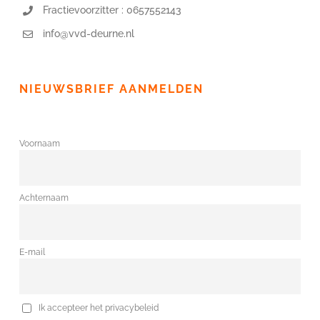
Fractievoorzitter : 0657552143
info@vvd-deurne.nl
NIEUWSBRIEF AANMELDEN
Voornaam
Achternaam
E-mail
Ik accepteer het privacybeleid