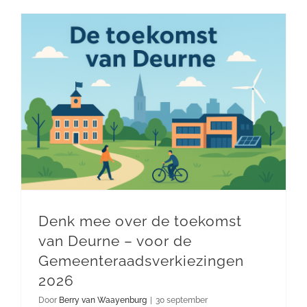
Denk mee over de toekomst van Deurne – voor de Gemeenteraadsverkiezingen 2026
Denk mee over de toekomst
van Deurne – voor de
Gemeenteraadsverkiezingen
2026
Door
Berry van Waayenburg
|
30 september