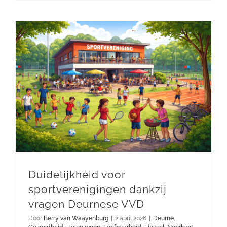
Duidelijkheid voor sportverenigingen dankzij vragen Deurnese VVD
Duidelijkheid voor
sportverenigingen dankzij
vragen Deurnese VVD
Door
Berry van Waayenburg
|
2 april 2026
|
Deurne
,