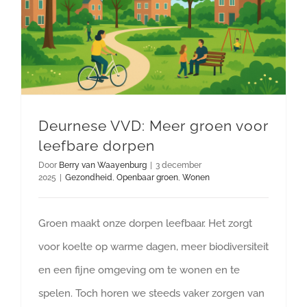
Deurnese VVD: Meer groen voor leefbare dorpen
Deurnese VVD: Meer groen voor
leefbare dorpen
Door
Berry van Waayenburg
|
3 december
2025
|
Gezondheid
,
Openbaar groen
,
Wonen
Groen maakt onze dorpen leefbaar. Het zorgt
voor koelte op warme dagen, meer biodiversiteit
en een fijne omgeving om te wonen en te
spelen. Toch horen we steeds vaker zorgen van