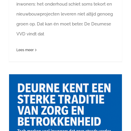
inwoners: het onderhoud schiet soms tekort en
nieuwbouwprojecten leveren niet altijd genoeg
groen op. Dat kan én moet beter. De Deurnese
VVD vindt dat
Lees meer