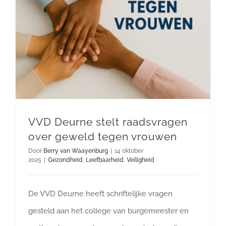
VVD Deurne stelt raadsvragen over geweld tegen vrouwen
VVD Deurne stelt raadsvragen
over geweld tegen vrouwen
Door
Berry van Waayenburg
|
14 oktober
2025
|
Gezondheid
,
Leefbaarheid
,
Veiligheid
De VVD Deurne heeft schriftelijke vragen
gesteld aan het college van burgemeester en