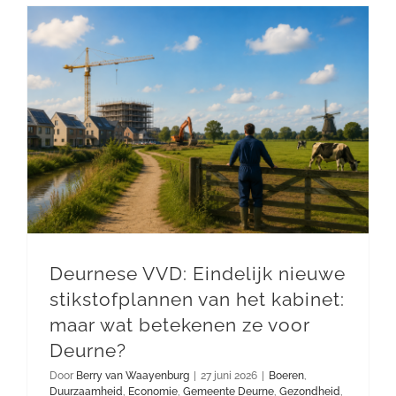
Deurnese VVD: Eindelijk nieuwe stikstofplannen van het kabinet: maar wat betekenen ze voor Deurne?
Deurnese VVD: Eindelijk nieuwe
stikstofplannen van het kabinet:
maar wat betekenen ze voor
Deurne?
Door
Berry van Waayenburg
|
27 juni 2026
|
Boeren
,
Duurzaamheid
,
Economie
,
Gemeente Deurne
,
Gezondheid
,