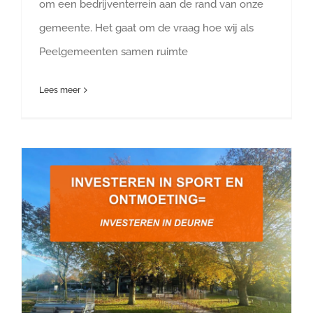
om een bedrijventerrein aan de rand van onze
gemeente. Het gaat om de vraag hoe wij als
Peelgemeenten samen ruimte
Lees meer
Investeren in sport en ontmoeting is investeren in Deurne