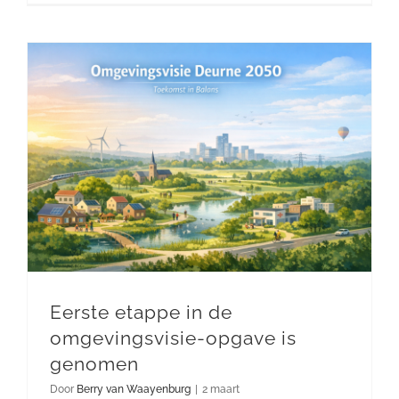
Eerste etappe in de omgevingsvisie-opgave is genomen
Eerste etappe in de
omgevingsvisie-opgave is
genomen
Door
Berry van Waayenburg
|
2 maart