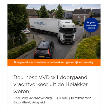
DOE MEE
Deurnese VVD wil doorgaand vrachtverkeer uit de Heiakker weren
Deurnese VVD wil doorgaand
vrachtverkeer uit de Heiakker
weren
Door
Berry van Waayenburg
|
8 juli 2026
|
Bereikbaarheid
,
Gezondheid
,
Veiligheid