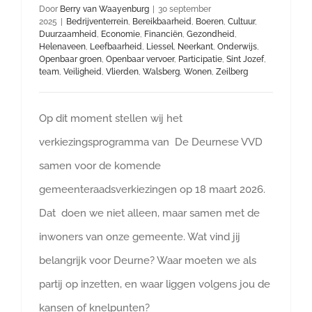
Door
Berry van Waayenburg
|
30 september
2025
|
Bedrijventerrein
,
Bereikbaarheid
,
Boeren
,
Cultuur
,
Duurzaamheid
,
Economie
,
Financiën
,
Gezondheid
,
Helenaveen
,
Leefbaarheid
,
Liessel
,
Neerkant
,
Onderwijs
,
Openbaar groen
,
Openbaar vervoer
,
Participatie
,
Sint Jozef
,
team
,
Veiligheid
,
Vlierden
,
Walsberg
,
Wonen
,
Zeilberg
Op dit moment stellen wij het
verkiezingsprogramma van De Deurnese VVD
samen voor de komende
gemeenteraadsverkiezingen op 18 maart 2026.
Dat doen we niet alleen, maar samen met de
inwoners van onze gemeente. Wat vind jij
belangrijk voor Deurne? Waar moeten we als
partij op inzetten, en waar liggen volgens jou de
kansen of knelpunten?