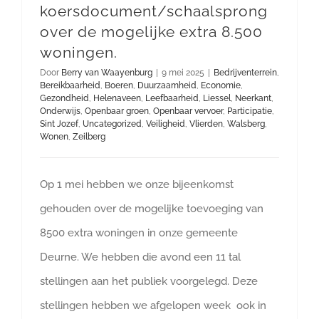
koersdocument/schaalsprong
over de mogelijke extra 8.500
woningen.
Door
Berry van Waayenburg
|
9 mei 2025
|
Bedrijventerrein
,
Bereikbaarheid
,
Boeren
,
Duurzaamheid
,
Economie
,
Gezondheid
,
Helenaveen
,
Leefbaarheid
,
Liessel
,
Neerkant
,
Onderwijs
,
Openbaar groen
,
Openbaar vervoer
,
Participatie
,
Sint Jozef
,
Uncategorized
,
Veiligheid
,
Vlierden
,
Walsberg
,
Wonen
,
Zeilberg
Op 1 mei hebben we onze bijeenkomst
gehouden over de mogelijke toevoeging van
8500 extra woningen in onze gemeente
Deurne. We hebben die avond een 11 tal
stellingen aan het publiek voorgelegd. Deze
stellingen hebben we afgelopen week ook in