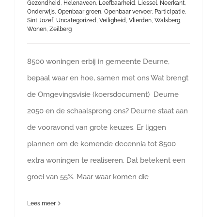
Gezondheid
,
Helenaveen
,
Leefbaarheid
,
Liessel
,
Neerkant
,
Onderwijs
,
Openbaar groen
,
Openbaar vervoer
,
Participatie
,
Sint Jozef
,
Uncategorized
,
Veiligheid
,
Vlierden
,
Walsberg
,
Wonen
,
Zeilberg
8500 woningen erbij in gemeente Deurne,
bepaal waar en hoe, samen met ons Wat brengt
de Omgevingsvisie (koersdocument) Deurne
2050 en de schaalsprong ons? Deurne staat aan
de vooravond van grote keuzes. Er liggen
plannen om de komende decennia tot 8500
extra woningen te realiseren. Dat betekent een
groei van 55%. Maar waar komen die
Lees meer