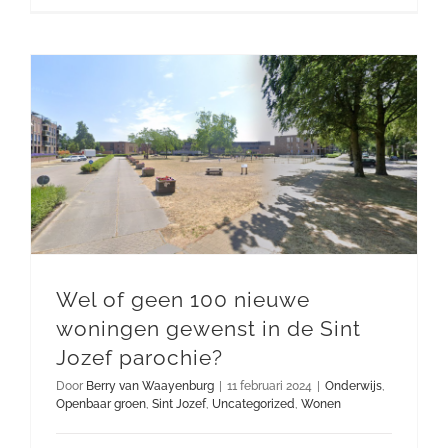
Wel of geen 100 nieuwe woningen gewenst in de Sint Jozef parochie?
Wel of geen 100 nieuwe
woningen gewenst in de Sint
Jozef parochie?
Door
Berry van Waayenburg
|
11 februari 2024
|
Onderwijs
,
Openbaar groen
,
Sint Jozef
,
Uncategorized
,
Wonen