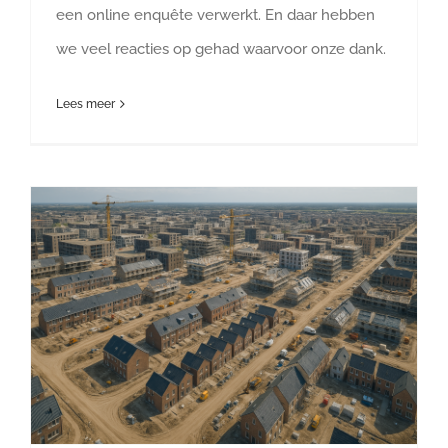
een online enquête verwerkt. En daar hebben
we veel reacties op gehad waarvoor onze dank.
Lees meer
Openbaar vervoer
We hebben jouw mening nodig over de mogelijke vele extra woningen in de gemeente Deurne, tot mogelijk 8.500!