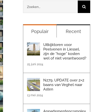
Zoeken
naar:
Populair
Recent
Uitkijktoren voor
Peelvenen in Liessel,
zijn de “hoge” kosten
wel of niet verantwoord?
25 juni 2024
N279, UPDATE over 2×2
baans van Veghel naar
Asten
13 mei 2024
Appartementencomplex