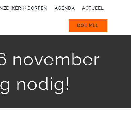
NZE (KERK) DORPEN
AGENDA
ACTUEEL
DOE MEE
26 november
g nodig!