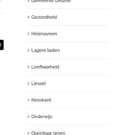
Gemeente Deurne
Gezondheid
Helenaveen
App
E-
Lagere lasten
mail
Leefbaarheid
Liessel
Neerkant
Onderwijs
Openbaar groen