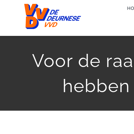
Ga
H
naar
inhoud
Voor de ra
hebben 