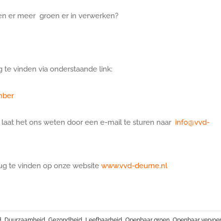
en er meer groen er in verwerken?
te vinden via onderstaande link:
mber
. laat het ons weten door een e-mail te sturen naar
info@vvd-
rug te vinden op onze website
www.vvd-deurne.nl
d
,
Duurzaamheid
,
Gezondheid
,
Leefbaarheid
,
Openbaar groen
,
Openbaar vervoer