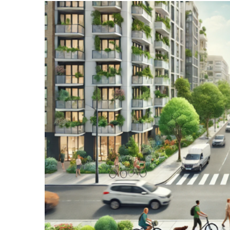
Bekijk
grotere
afbeelding