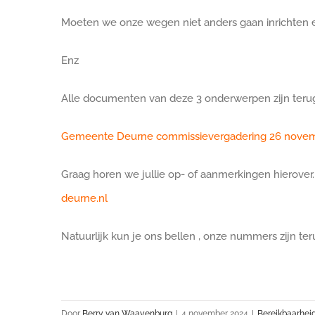
Moeten we onze wegen niet anders gaan inrichten 
Enz
Alle documenten van deze 3 onderwerpen zijn terug 
Gemeente Deurne commissievergadering 26 nove
Graag horen we jullie op- of aanmerkingen hierover
deurne.nl
Natuurlijk kun je ons bellen , onze nummers zijn te
Door
Berry van Waayenburg
|
4 november 2024
|
Bereikbaarhei