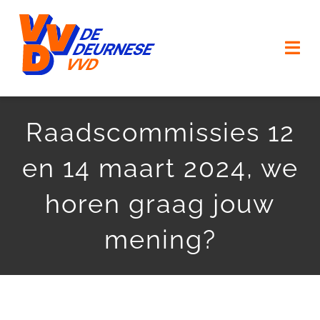
Ga
naar
Togg
inhoud
Navi
HOME
Raadscommissies 12
VERKIEZINGSPROGRAMMA
en 14 maart 2024, we
ONZE MENSEN
horen graag jouw
ONZE (KERK) DORPEN
mening?
AGENDA
ACTUEEL