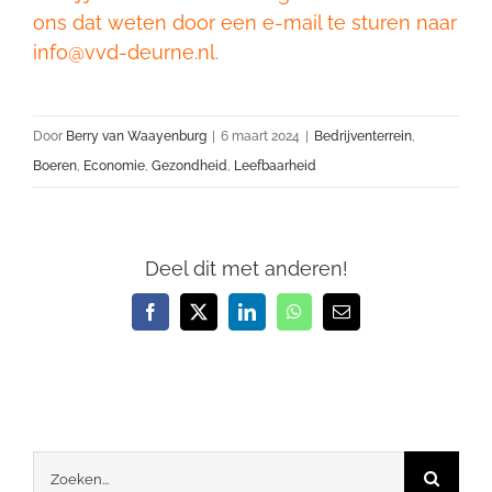
ons dat weten door een e-mail te sturen naar
info@vvd-deurne.nl.
Door
Berry van Waayenburg
|
6 maart 2024
|
Bedrijventerrein
,
Boeren
,
Economie
,
Gezondheid
,
Leefbaarheid
Deel dit met anderen!
Facebook
X
LinkedIn
WhatsApp
E-
mail
Zoeken