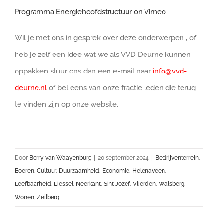
Programma Energiehoofdstructuur on Vimeo
Wil je met ons in gesprek over deze onderwerpen , of
heb je zelf een idee wat we als VVD Deurne kunnen
oppakken stuur ons dan een e-mail naar
info@vvd-
deurne.nl
of bel eens van onze fractie leden die terug
te vinden zijn op onze website.
Door
Berry van Waayenburg
|
20 september 2024
|
Bedrijventerrein
,
Boeren
,
Cultuur
,
Duurzaamheid
,
Economie
,
Helenaveen
,
Leefbaarheid
,
Liessel
,
Neerkant
,
Sint Jozef
,
Vlierden
,
Walsberg
,
Wonen
,
Zeilberg