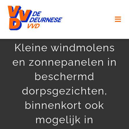
Ga
naar
Togg
inhoud
Navi
HOME
Kleine windmolens
en zonnepanelen in
VERKIEZINGSPROGRAMMA
beschermd
ONZE MENSEN
dorpsgezichten,
ONZE (KERK) DORPEN
binnenkort ook
AGENDA
mogelijk in
ACTUEEL