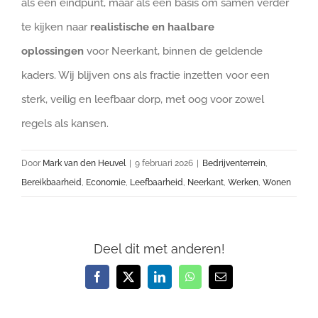
als een eindpunt, maar als een basis om samen verder
te kijken naar
realistische en haalbare
oplossingen
voor Neerkant, binnen de geldende
kaders. Wij blijven ons als fractie inzetten voor een
sterk, veilig en leefbaar dorp, met oog voor zowel
regels als kansen.
Door
Mark van den Heuvel
|
9 februari 2026
|
Bedrijventerrein
,
Bereikbaarheid
,
Economie
,
Leefbaarheid
,
Neerkant
,
Werken
,
Wonen
Deel dit met anderen!
Facebook
X
LinkedIn
WhatsApp
E-
mail