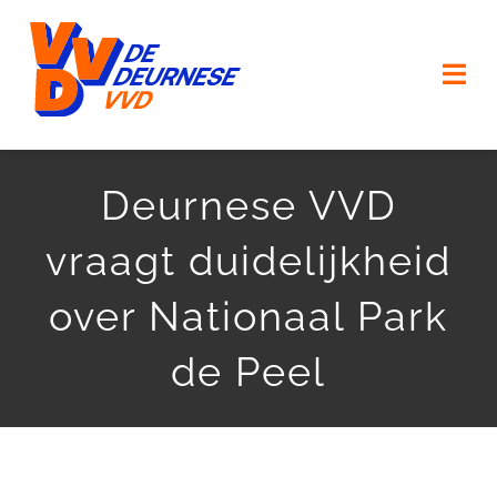
Ga
naar
Togg
inhoud
Navi
HOME
Deurnese VVD
VERKIEZINGSPROGRAMMA
vraagt duidelijkheid
ONZE MENSEN
over Nationaal Park
ONZE (KERK) DORPEN
de Peel
AGENDA
ACTUEEL