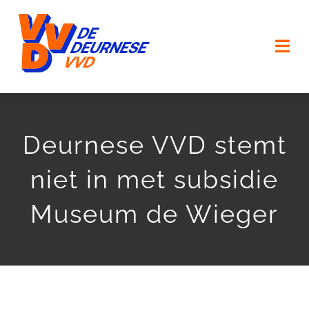
Ga
naar
Togg
inhoud
Navi
HOME
Deurnese VVD stemt
VERKIEZINGSPROGRAMMA
niet in met subsidie
ONZE MENSEN
Museum de Wieger
ONZE (KERK) DORPEN
AGENDA
ACTUEEL