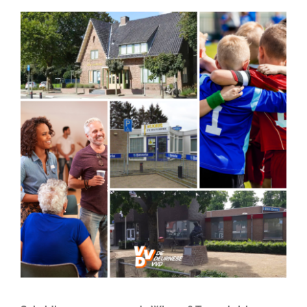
Bekijk
DOE MEE
grotere
afbeelding