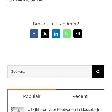
Duurzaamheid
,
Financiën
Deel dit met anderen!
Facebook
X
LinkedIn
WhatsApp
E-
mail
Zoeken
naar:
Populair
Recent
Uitkijktoren voor Peelvenen in Liessel, zijn