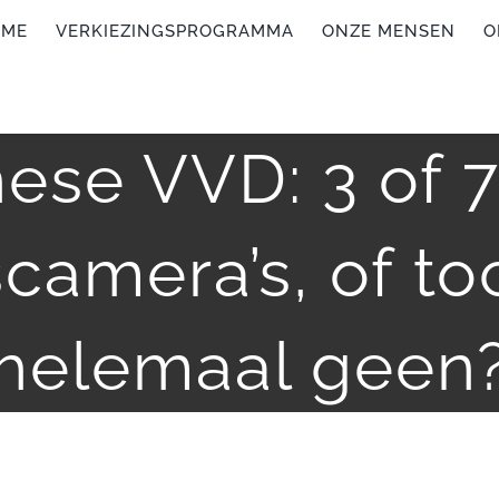
OME
VERKIEZINGSPROGRAMMA
ONZE MENSEN
O
ese VVD: 3 of 7
amera’s, of to
helemaal geen