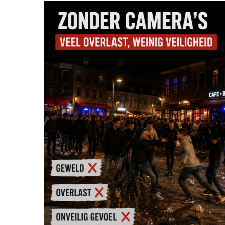
Bekijk
grotere
afbeelding