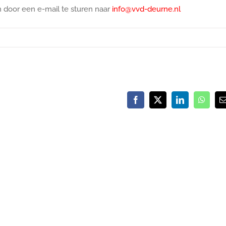
n door een e-mail te sturen naar
info@vvd-deurne.nl
Facebook
X
LinkedIn
Whats