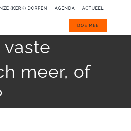
NZE (KERK) DORPEN
AGENDA
ACTUEEL
DOE MEE
 vaste
ch meer, of
?