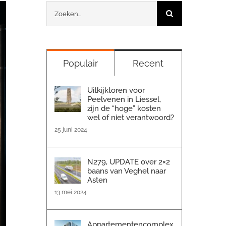
Zoeken
naar:
Populair
Recent
Uitkijktoren voor
Peelvenen in Liessel,
zijn de “hoge” kosten
wel of niet verantwoord?
25 juni 2024
N279, UPDATE over 2×2
baans van Veghel naar
Asten
13 mei 2024
Appartementencomplex