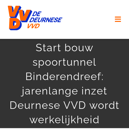
Ga
naar
Togg
inhoud
Navi
HOME
Start bouw
spoortunnel
VERKIEZINGSPROGRAMMA
Binderendreef:
ONZE MENSEN
jarenlange inzet
ONZE (KERK) DORPEN
Deurnese VVD wordt
AGENDA
werkelijkheid
ACTUEEL