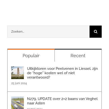
mail
Zoeken
naar:
Populair
Recent
Uitkijktoren voor Peelvenen in Liessel, zijn
de “hoge” kosten wel of niet
verantwoord?
25 juni 2024
N279, UPDATE over 2×2 baans van Veghel
naar Asten
13 mei 2024