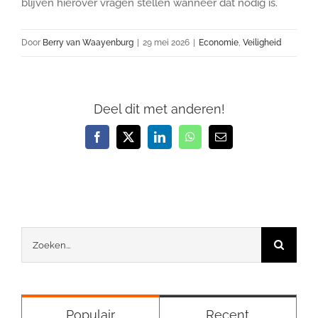
blijven hierover vragen stellen wanneer dat nodig is.
Door
Berry van Waayenburg
|
29 mei 2026
|
Economie
,
Veiligheid
Deel dit met anderen!
Facebook
X
LinkedIn
WhatsApp
E-
mail
Zoeken
naar:
Populair
Recent