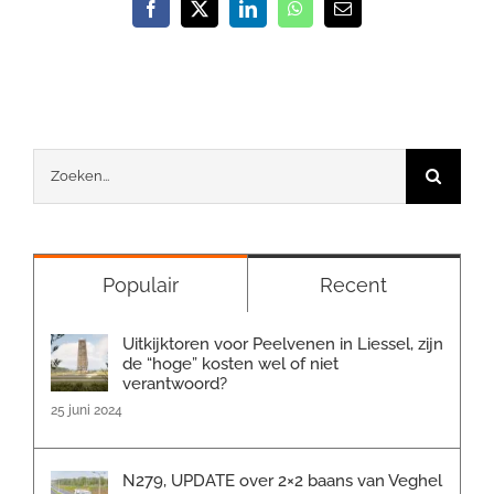
Facebook
X
LinkedIn
WhatsApp
E-
mail
Zoeken
naar:
Populair
Recent
Uitkijktoren voor Peelvenen in Liessel, zijn
de “hoge” kosten wel of niet
verantwoord?
25 juni 2024
N279, UPDATE over 2×2 baans van Veghel