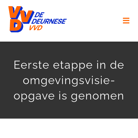
Ga
naar
Togg
inhoud
Navi
HOME
Eerste etappe in de
VERKIEZINGSPROGRAMMA
omgevingsvisie-
ONZE MENSEN
opgave is genomen
ONZE (KERK) DORPEN
AGENDA
ACTUEEL