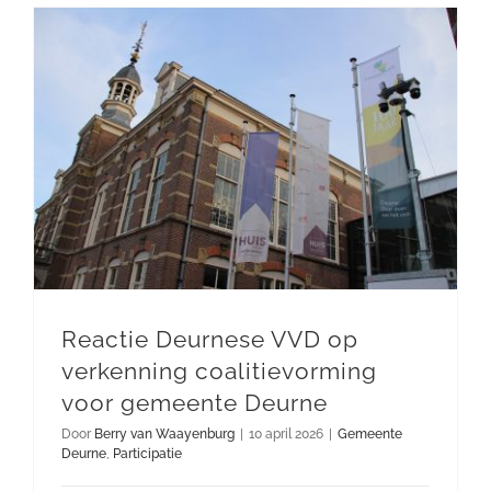
Reactie Deurnese VVD op verkenning coalitievorming voor gemeente Deurne
Reactie Deurnese VVD op
verkenning coalitievorming
voor gemeente Deurne
Door
Berry van Waayenburg
|
10 april 2026
|
Gemeente
Deurne
,
Participatie