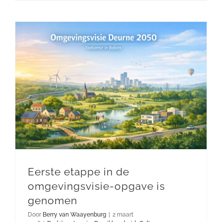
Eerste etappe in de omgevingsvisie-opgave is genomen
Eerste etappe in de
omgevingsvisie-opgave is
genomen
Door
Berry van Waayenburg
|
2 maart