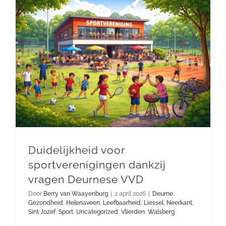
Duidelijkheid voor sportverenigingen dankzij vragen Deurnese VVD
Duidelijkheid voor
sportverenigingen dankzij
vragen Deurnese VVD
Door
Berry van Waayenburg
|
2 april 2026
|
Deurne
,
Gezondheid
,
Helenaveen
,
Leefbaarheid
,
Liessel
,
Neerkant
,
Sint Jozef
,
Sport
,
Uncategorized
,
Vlierden
,
Walsberg