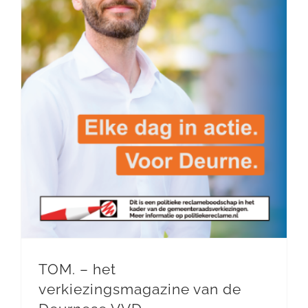
TOM. – het verkiezingsmagazine van de Deurnese VVD
TOM. – het
verkiezingsmagazine van de