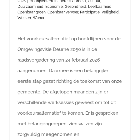
2026
|
Bedrijventerrein
,
Bereikbaarheid
,
Cultuur
,
Duurzaamheid
,
Economie
,
Gezondheid
,
Leefbaarheid
,
Openbaar groen
,
Openbaar vervoer
,
Participatie
,
Veiligheid
,
Werken
,
Wonen
Het voorkeursalternatief op hoofdlijnen voor de
Omgevingsvisie Deurne 2050 is in de
raadsvergadering van 24 februari 2026
aangenomen. Daarmee is een belangrijke
eerste stap gezet richting de toekomst van onze
gemeente. De afgelopen maanden zijn er
verschillende werksessies geweest om tot dit
voorkeursalternatief te komen. Er is gesproken
met belangengroepen, zienswijzen zijn
zorgvuldig meegenomen en