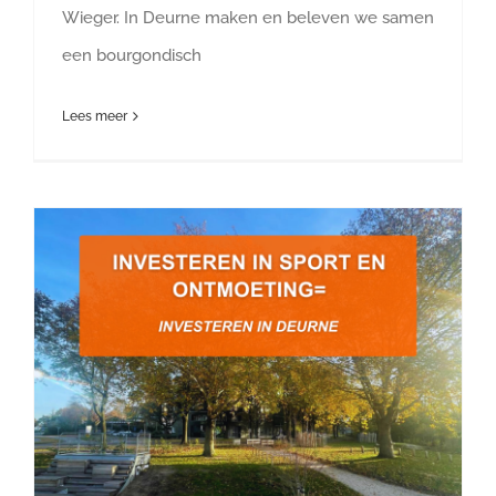
Wieger. In Deurne maken en beleven we samen
een bourgondisch
Lees meer
Investeren in sport en ontmoeting is investeren in Deurne