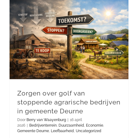
Gemeente Deurne
Zorgen over golf van stoppende agrarische bedrijven in gemeente Deurne
Zorgen over golf van
stoppende agrarische bedrijven
in gemeente Deurne
Door
Berry van Waayenburg
|
16 april
2026
|
Bedrijventerrein
,
Duurzaamheid
,
Economie
,
Gemeente Deurne
,
Leefbaarheid
,
Uncategorized