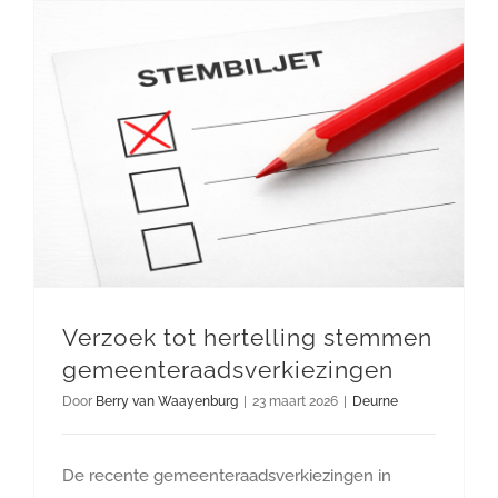
Verzoek tot hertelling stemmen gemeenteraadsverkiezingen
Verzoek tot hertelling stemmen
gemeenteraadsverkiezingen
Door
Berry van Waayenburg
|
23 maart 2026
|
Deurne
De recente gemeenteraadsverkiezingen in