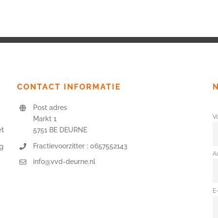
CONTACT INFORMATIE
Post adres
V
Markt 1
et
5751 BE DEURNE
Fractievoorzitter : 0657552143
g
A
info@vvd-deurne.nl
E