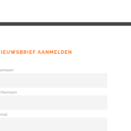
NIEUWSBRIEF AANMELDEN
oornaam
chternaam
-mail