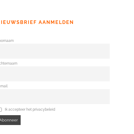
NIEUWSBRIEF AANMELDEN
oornaam
chternaam
-mail
Ik accepteer het privacybeleid