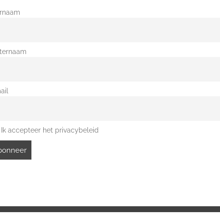
rnaam
ternaam
ail
Ik accepteer het privacybeleid