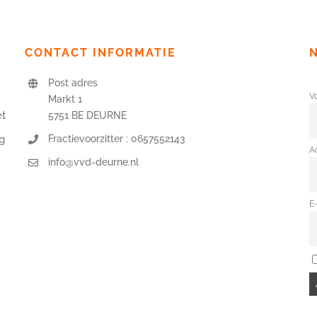
CONTACT INFORMATIE
Post adres
V
Markt 1
et
5751 BE DEURNE
Fractievoorzitter : 0657552143
g
A
info@vvd-deurne.nl
E